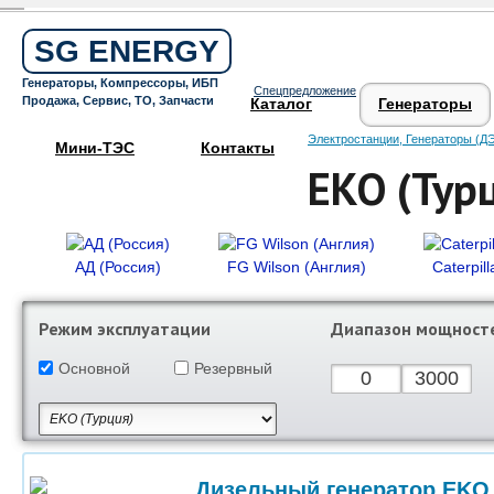
Бесплатный звонок по России
8 800 505 64 59
SG ENERGY
Круглосуточная горячая линия
Генераторы, Компрессоры, ИБП
Спецпредложение
Поддержка 24/7
Продажа, Сервис, ТО, Запчасти
Каталог
Генераторы
Электростанции, Генераторы (ДЭ
Мини-ТЭС
Контакты
EKO (Тур
АД (Россия)
FG Wilson (Англия)
Caterpil
Режим эксплуатации
Диапазон мощност
Основной
Резервный
Дизельный генератор EKO