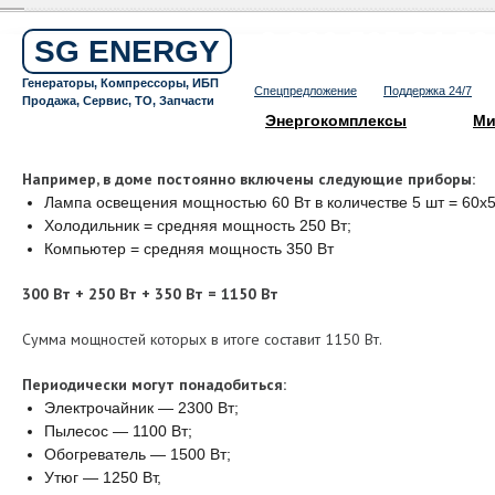
Бесплатный звонок по России
8 800 505 64 59
SG ENERGY
Круглосуточная горячая линия
Генераторы, Компрессоры, ИБП
Спецпредложение
Поддержка 24/7
Продажа, Сервис, ТО, Запчасти
Энергокомплексы
Ми
Например, в доме постоянно включены следующие приборы:
Лампа освещения мощностью 60 Вт в количестве 5 шт = 60х5 
Холодильник = средняя мощность 250 Вт;
Компьютер = средняя мощность 350 Вт
300 Вт + 250 Вт + 350 Вт = 1150 Вт
Сумма мощностей которых в итоге составит 1150 Вт.
Периодически могут понадобиться:
Электрочайник — 2300 Вт;
Пылесос — 1100 Вт;
Обогреватель — 1500 Вт;
Утюг — 1250 Вт,