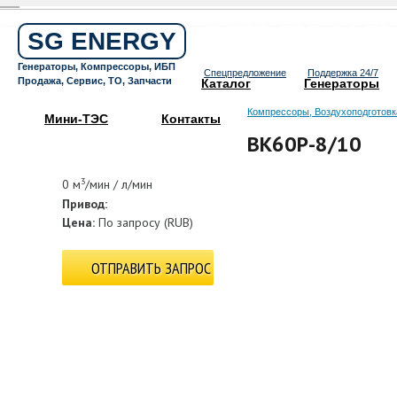
Бесплатный звонок по России
8 800 505 64 59
SG ENERGY
Круглосуточная горячая линия
Генераторы, Компрессоры, ИБП
Спецпредложение
Поддержка 24/7
Продажа, Сервис, ТО, Запчасти
Каталог
Генераторы
Компрессоры, Воздухоподготовк
Мини-ТЭС
Контакты
ВК60Р-8/10
3
0 м
/мин / л/мин
Привод:
Цена:
По запросу
(
RUB
)
ОТПРАВИТЬ ЗАПРОС