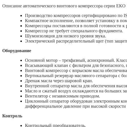
Описание автоматического винтового компрессора серии ЕКО
Производство компрессоров сертифицировано по I
Компактное исполнение, позволяет установку в по
Компрессоры поставляются в полной готовности к р
Компрессор не требует специального фундамента.
Шумоизоляция для низкого уровня звука.
Электрический распределительный щит (тип защиты
Оборудование
Основной мотор – трехфазный, асинхронный. Класс 
Всасывающий клапан c фильтром для безопасного, 
Винтовой компрессор с впрыском масла обеспечив
Вертикальный резервуар масляного сепаратора с б
Дренаж масла через шаровой кран.
Внутренний сепаратор масла для обеспечения высок
Масло и сжатый воздух охлаждаются на больших за
Вентилятор с независимым приводом.
Циклонный сепаратор оборудован электронным конд
дифференциальное давление при высокой скорости 
Контроль
Контрольный преобразователь.