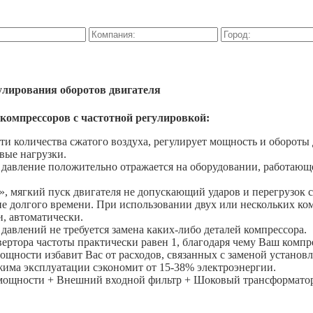
улирования оборотов двигателя
омпрессоров с частотной регулировкой:
ти количества сжатого воздуха, регулирует мощность и обороты
вые нагрузки.
давление положительно отражается на оборудовании, работающем
», мягкий пуск двигателя не допускающий ударов и перегрузок с
ие долгого времени. При использовании двух или нескольких к
, автоматически.
давлений не требуется замена каких-либо деталей компрессора.
ртора частоты практически равен 1, благодаря чему Ваш компре
ощности избавит Вас от расходов, связанных с заменой устано
жима эксплуатации сэкономит от 15-38% электроэнергии.
) мощности + Внешний входной фильтр + Шоковый трансформато