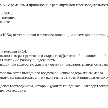
 VST с ременным приводом и с регулируемой производительнос
SO 9001.
мещениях.
аботе.
 IP 54) интегрирован в звукопоглощающий кожух для простого 
изоляции IP 54.
полностью разгруженного старта и эффективной и экономичной 
ает высокую рабочую надежность.
ольшой поверхностью для оптимальной предварительной сепарац
ого качества выходного воздуха с низким содержанием масла.
мкнутых радиаторах для низкой температуры. Радиаторы легко 
енсатоотводчиком, который удаляет конденсат. Благодаря опти
потока воздуха.