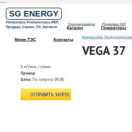
Бесплатный звонок по России
8 800 505 64 59
SG ENERGY
Круглосуточная горячая линия
Генераторы, Компрессоры, ИБП
Спецпредложение
Поддержка 24/7
Продажа, Сервис, ТО, Запчасти
Каталог
Генераторы
Компрессоры, Воздухоподготовк
Мини-ТЭС
Контакты
VEGA 37
3
0 м
/мин / л/мин
Привод:
Цена:
По запросу
(
RUB
)
ОТПРАВИТЬ ЗАПРОС