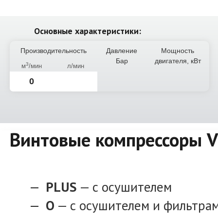
Основные характеристики:
Производительность
Давление
Мощность
Бар
двигателя, кВт
3
м
/мин
л/мин
0
Винтовые компрессоры 
PLUS
— с осушителем
O
— с осушителем и фильтра