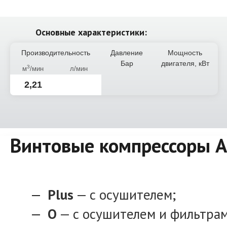
Основные характеристики:
Производительность
Давление
Мощность
Бар
двигателя, кВт
3
м
/мин
л/мин
2,21
Винтовые компрессоры Al
Plus
— с осушителем;
O
— с осушителем и фильтрам