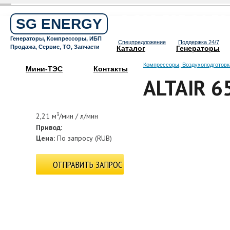
Бесплатный звонок по России
8 800 505 64 59
SG ENERGY
Круглосуточная горячая линия
Генераторы, Компрессоры, ИБП
Спецпредложение
Поддержка 24/7
Продажа, Сервис, ТО, Запчасти
Каталог
Генераторы
Компрессоры, Воздухоподготовк
Мини-ТЭС
Контакты
ALTAIR 6
3
2,21 м
/мин / л/мин
Привод:
Цена:
По запросу
(
RUB
)
ОТПРАВИТЬ ЗАПРОС