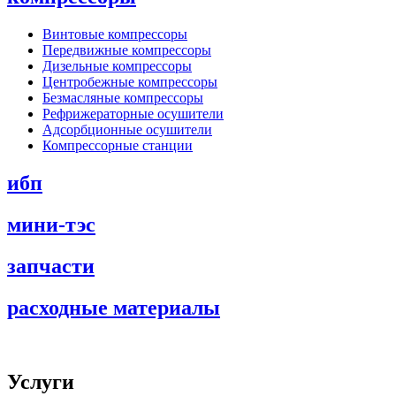
Винтовые компрессоры
Передвижные компрессоры
Дизельные компрессоры
Центробежные компрессоры
Безмасляные компрессоры
Рефрижераторные осушители
Адсорбционные осушители
Компрессорные станции
ибп
мини-тэс
запчасти
расходные материалы
Услуги