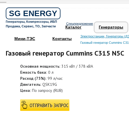
Бесплатный звонок по России
8 800 505 64 59
SG ENERGY
Круглосуточная горячая линия
Генераторы, Компрессоры, ИБП
Спецпредложение
Поддержка 24/7
Продажа, Сервис, ТО, Запчасти
Каталог
Генераторы
Электростанции, Генераторы (ДЭ
Мини-ТЭС
Контакты
Газовый генератор Cummins C3
Газовый генератор Cummins C315 N5C
Основная мощность:
315 кВт / 378 кВА
Емкость бака:
0 л
Расход (75%):
99 л/час
Двигатель:
QSK19G
Цена:
По запросу
(
RUB
)
ОТПРАВИТЬ ЗАПРОС