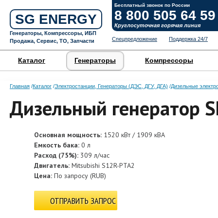
Бесплатный звонок по России
8 800 505 64 59
SG ENERGY
Круглосуточная горячая линия
Генераторы, Компрессоры, ИБП
Спецпредложение
Поддержка 24/7
Продажа, Сервис, ТО, Запчасти
Каталог
Генераторы
Компрессоры
Главная
Каталог
Электростанции, Генераторы (ДЭС, ДГУ, ДГА)
Дизельные электр
Дизельный генератор S
Основная мощность:
1520 кВт / 1909 кВА
Емкость бака:
0 л
Расход (75%):
309 л/час
Двигатель:
Mitsubishi S12R-PTA2
Цена:
По запросу
(
RUB
)
ОТПРАВИТЬ ЗАПРОС