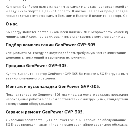
Компания GenPower является одним из самых молодых производителей эне
и ведущих экспертов в данной области. В настоящее время бренд владее
производство считается самым большим в Европе. В целом генераторы Ge
О нас.
SG Energy является поставщиком всей линейки ДГУ Genpower. Мы можем п
минимальный срок поставки, различные стандартные комплектации и доп
Подбор комплектации GenPower GVP-305.
Специалисты SG Energy помогут подобрать требуюмую Вам комплектацию д
дополнительных опций и вариантов исполнения.
Продажа GenPower GVP-305.
Купить дизель генератор GenPower GVP-305 Вы можете в SG Energy на вы
взаимоприемлемого решения.
Монтаж и пусконаладка GenPower GVP-305.
Покупая генератор Genpower 305 ква у нас, вы можете заказать проведе
необходимые работы в полном соответствии с инструкциями, стандартам
эксплуатации оборудования.
Сервис и ремонт GenPower GVP-305.
Дизельная электростанция GenPower GVP-305 - Сервисное обслуживание.
SG Enegy проводит гарантийное и послегарантийное сервисное обслужива