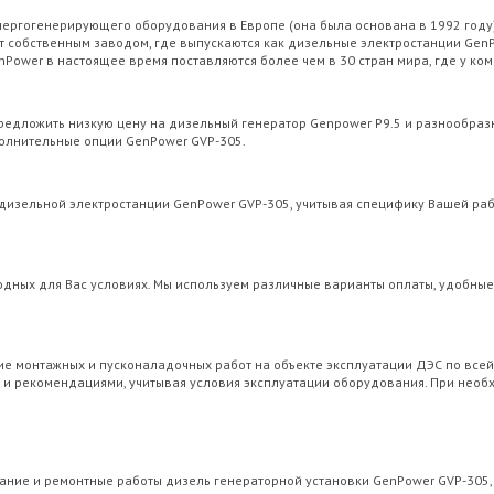
ргогенерирующего оборудования в Европе (она была основана в 1992 году),
т собственным заводом, где выпускаются как дизельные электростанции GenP
nPower в настоящее время поставляются более чем в 30 стран мира, где у к
редложить низкую цену на дизельный генератор Genpower P9.5 и разнообраз
олнительные опции GenPower GVP-305.
изельной электростанции GenPower GVP-305, учитывая специфику Вашей работ
годных для Вас условиях. Мы используем различные варианты оплаты, удобны
ние монтажных и пусконаладочных работ на объекте эксплуатации ДЭС по все
и и рекомендациями, учитывая условия эксплуатации оборудования. При нео
ние и ремонтные работы дизель генераторной установки GenPower GVP-305, в