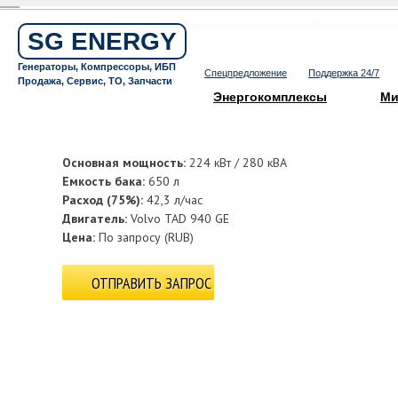
Бесплатный звонок по России
8 800 505 64 59
SG ENERGY
Круглосуточная горячая линия
Генераторы, Компрессоры, ИБП
Спецпредложение
Поддержка 24/7
Продажа, Сервис, ТО, Запчасти
Энергокомплексы
Ми
Основная мощность:
224 кВт / 280 кВА
Емкость бака:
650 л
Расход (75%):
42,3 л/час
Двигатель:
Volvo TAD 940 GE
Цена:
По запросу
(
RUB
)
ОТПРАВИТЬ ЗАПРОС