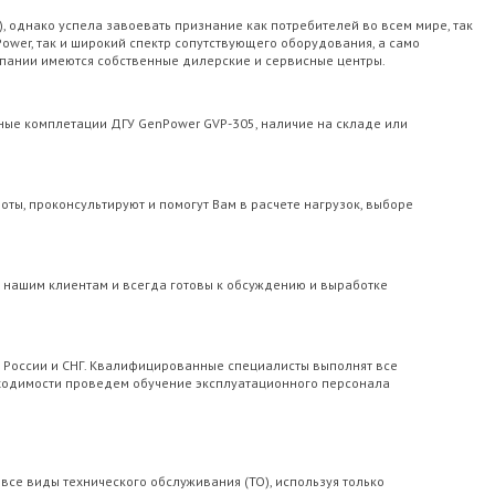
 однако успела завоевать признание как потребителей во всем мире, так
ower, так и широкий спектр сопутствующего оборудования, а само
омпании имеются собственные дилерские и сервисные центры.
ные комплетации ДГУ GenPower GVP-305, наличие на складе или
ы, проконсультируют и помогут Вам в расчете нагрузок, выборе
е нашим клиентам и всегда готовы к обсуждению и выработке
й России и СНГ. Квалифицированные специалисты выполнят все
бходимости проведем обучение эксплуатационного персонала
се виды технического обслуживания (ТО), используя только