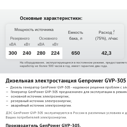
Основные характеристики:
Мощность источника
Емкость
Расход
,
бака, л
(75%), л/час
Резервного
Основного
кВА
кВт
кВА
кВт
300
240
280
224
650
42,3
На оборудование, эксплуатирующееся в постоянном режиме, предоставляетс
наработку не более 500 часов в год, имеет гарантию два года.
Дизельная электростанция Genpower GVP-305
Дизель генератор GenPower GVP-305 - надежное решения проблем с э
Генератор GenPower GVP-305 предназначен для эксплуатации в режим
основной источник электроэнергии;
резервный источник электроэнергии;
аварийный источник электроэнергии.
ДЭС GenPower GVP-305 экслуатируются в России в различных условиях и 
Ваших потребителей электроэнергии.
Производитель GenPower GVP-305.