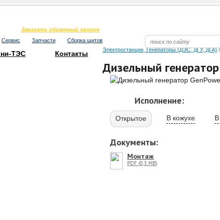
Телефон в Москве
8 495 247 80 55
Заказать обратный звонок
Сервис
Запчасти
Сборка щитов
Электростанции, Генераторы (ДЭС, ДГУ, ДГА)
ни-ТЭС
Контакты
Дизельный генератор
Исполнение:
В кожухе
В
Открытое
Документы:
Монтаж
PDF (0,3 MB)