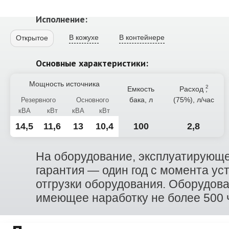
Исполнение:
В кожухе
В контейнере
Открытое
Основные характеристики:
Мощность источника
Емкость
Расход
,
бака, л
(75%), л/час
Резервного
Основного
кВА
кВт
кВА
кВт
14,5
11,6
13
10,4
100
2,8
На оборудование, эксплуатирующе
гарантия — один год с момента ус
отгрузки оборудования. Оборудов
имеющее наработку не более 500 ча