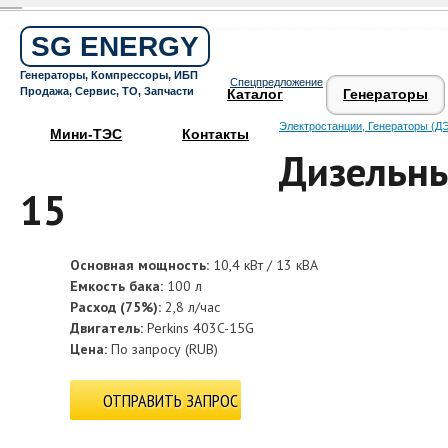
Бесплатный звонок по России
8 800 505 64 59
SG ENERGY
Круглосуточная горячая линия
Генераторы, Компрессоры, ИБП
Спецпредложение
Поддержка 24/7
Продажа, Сервис, ТО, Запчасти
Каталог
Генераторы
Электростанции, Генераторы (ДЭ
Мини-ТЭС
Контакты
Дизельны
15
Основная мощность:
10,4 кВт / 13 кВА
Емкость бака:
100 л
Расход (75%):
2,8 л/час
Двигатель:
Perkins 403C-15G
Цена:
По запросу
(
RUB
)
ОТПРАВИТЬ ЗАПРОС