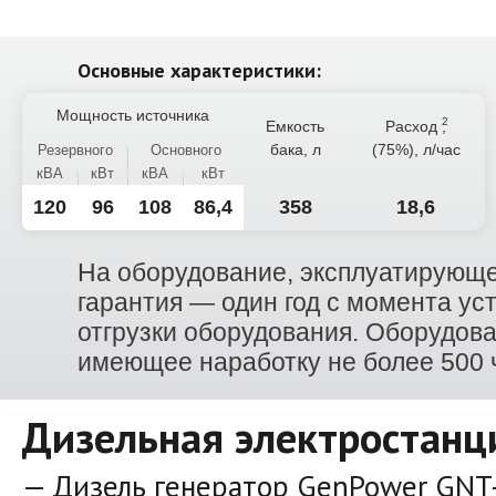
Основные характеристики:
Мощность источника
Емкость
Расход
,
бака, л
(75%), л/час
Резервного
Основного
кВА
кВт
кВА
кВт
120
96
108
86,4
358
18,6
На оборудование, эксплуатирующе
гарантия — один год с момента ус
отгрузки оборудования. Оборудов
имеющее наработку не более 500 ча
Дизельная электростанц
Дизель генератор GenPower GNT