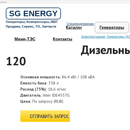
Бесплатный звонок по России
8 800 505 64 59
SG ENERGY
Круглосуточная горячая линия
Генераторы, Компрессоры, ИБП
Спецпредложение
Поддержка 24/7
Продажа, Сервис, ТО, Запчасти
Каталог
Генераторы
Электростанции, Генераторы (ДЭ
Мини-ТЭС
Контакты
Дизельны
120
Основная мощность:
86,4 кВт / 108 кВА
Емкость бака:
358 л
Расход (75%):
18,6 л/час
Двигатель:
Inter IDE455TG
Цена:
По запросу
(
RUB
)
ОТПРАВИТЬ ЗАПРОС