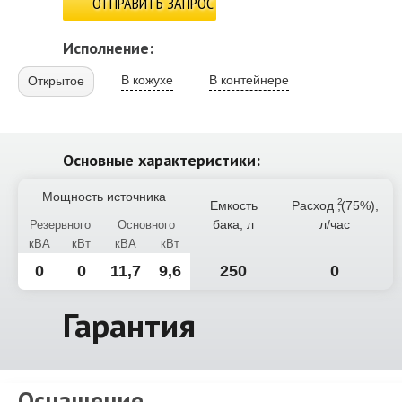
ОТПРАВИТЬ ЗАПРОС
Исполнение:
В кожухе
В контейнере
Открытое
Основные характеристики:
Мощность источника
Емкость
Расход
,(75%),
бака, л
л/час
Резервного
Основного
кВА
кВт
кВА
кВт
0
0
11,7
9,6
250
0
Гарантия
Оснащение