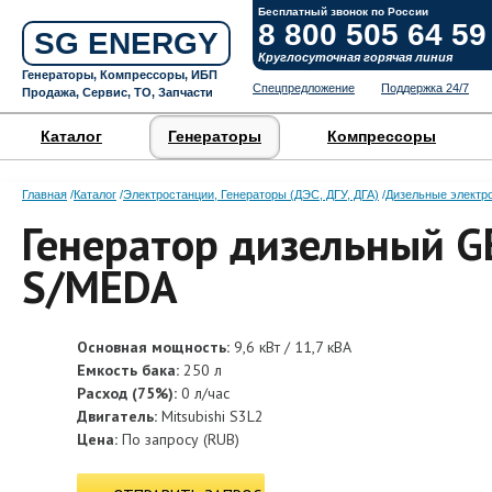
Бесплатный звонок по России
8 800 505 64 59
SG ENERGY
Круглосуточная горячая линия
Генераторы, Компрессоры, ИБП
Спецпредложение
Поддержка 24/7
Продажа, Сервис, ТО, Запчасти
Каталог
Генераторы
Компрессоры
Главная
Каталог
Электростанции, Генераторы (ДЭС, ДГУ, ДГА)
Дизельные электр
Генератор дизельный GE
S/MEDA
Основная мощность:
9,6 кВт / 11,7 кВА
Емкость бака:
250 л
Расход (75%):
0 л/час
Двигатель:
Mitsubishi S3L2
Цена:
По запросу
(
RUB
)