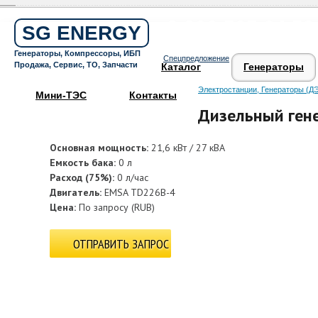
Бесплатный звонок по России
8 800 505 64 59
SG ENERGY
Круглосуточная горячая линия
Генераторы, Компрессоры, ИБП
Спецпредложение
Поддержка 24/7
Продажа, Сервис, ТО, Запчасти
Каталог
Генераторы
Электростанции, Генераторы (ДЭ
Мини-ТЭС
Контакты
Дизельный ген
Основная мощность:
21,6 кВт / 27 кВА
Емкость бака:
0 л
Расход (75%):
0 л/час
Двигатель:
EMSA TD226B-4
Цена:
По запросу
(
RUB
)
ОТПРАВИТЬ ЗАПРОС