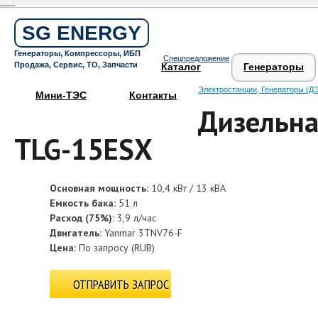
Бесплатный звонок по России
8 800 505 64 59
SG ENERGY
Круглосуточная горячая линия
Генераторы, Компрессоры, ИБП
Спецпредложение
Поддержка 24/7
Продажа, Сервис, ТО, Запчасти
Каталог
Генераторы
Электростанции, Генераторы (ДЭ
Мини-ТЭС
Контакты
Дизельна
TLG-15ESX
Основная мощность:
10,4 кВт / 13 кВА
Емкость бака:
51 л
Расход (75%):
3,9 л/час
Двигатель:
Yanmar 3TNV76-F
Цена:
По запросу
(
RUB
)
ОТПРАВИТЬ ЗАПРОС