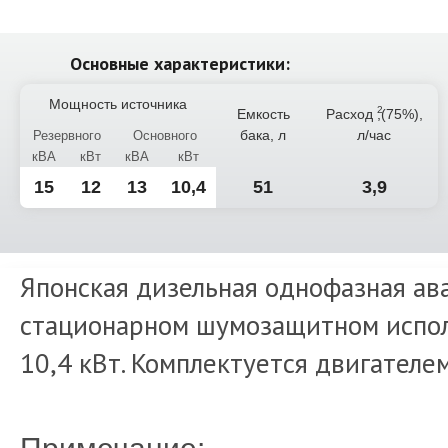
Основные характеристики:
Мощность источника
Емкость
Расход
,(75%),
бака, л
л/час
Резервного
Основного
кВА
кВт
кВА
кВт
15
12
13
10,4
51
3,9
Японская дизельная однофазная ав
стационарном шумозащитном испол
10,4 кВт. Комплектуется двигателе