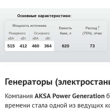
Основные характеристики:
Мощность источника
Емкость
Расход
,
бака, л
(75%), л/час
Резервного
Основного
кВА
кВт
кВА
кВт
515
412
460
364
620
73
Генераторы (электростан
Компания
AKSA Power Generation
б
времени стала одной из ведущих к