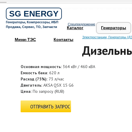
Бесплатный звонок по России
8 800 505 64 59
SG ENERGY
Круглосуточная горячая линия
Генераторы, Компрессоры, ИБП
Спецпредложение
Поддержка 24/7
Продажа, Сервис, ТО, Запчасти
Каталог
Генераторы
Электростанции, Генераторы (ДЭ
Мини-ТЭС
Контакты
Дизельны
Основная мощность:
364 кВт / 460 кВА
Емкость бака:
620 л
Расход (75%):
73 л/час
Двигатель:
AKSA QSX 15 G6
Цена:
По запросу
(
RUB
)
ОТПРАВИТЬ ЗАПРОС