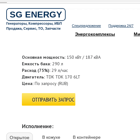
Бесплатный звонок по России
8 800 505 64 59
SG ENERGY
Круглосуточная горячая линия
Генераторы, Компрессоры, ИБП
Спецпредложение
Поддержка 24/7
Продажа, Сервис, ТО, Запчасти
Энергокомплексы
Ми
Основная мощность:
150 кВт / 187 кВА
Емкость бака:
290 л
Расход (75%):
29 л/час
Двигатель:
TDK TDK 170 6LT
Цена:
По запросу
(
RUB
)
ОТПРАВИТЬ ЗАПРОС
Исполнение:
В кожухе
В контейнере
Открытое