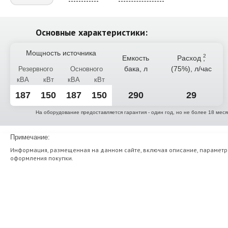
Основные характеристики:
Мощность источника
Емкость
Расход
,
бака, л
(75%), л/час
Резервного
Основного
кВА
кВт
кВА
кВт
187
150
187
150
290
29
На оборудование предоставляется гарантия - один год, но не более 18 мес
Примечание:
Информация, размещенная на данном сайте, включая описание, параметры
оформления покупки.