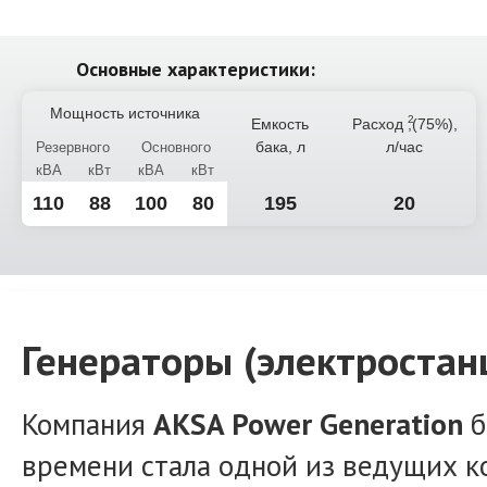
Основные характеристики:
Мощность источника
Емкость
Расход
,(75%),
бака, л
л/час
Резервного
Основного
кВА
кВт
кВА
кВт
110
88
100
80
195
20
Генераторы (электростан
Компания
AKSA Power Generation
б
времени стала одной из ведущих к