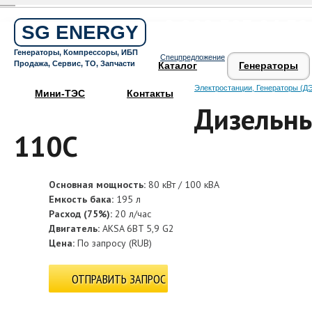
Бесплатный звонок по России
8 800 505 64 59
SG ENERGY
Круглосуточная горячая линия
Генераторы, Компрессоры, ИБП
Спецпредложение
Поддержка 24/7
Продажа, Сервис, ТО, Запчасти
Каталог
Генераторы
Электростанции, Генераторы (ДЭ
Мини-ТЭС
Контакты
Дизельны
110C
Основная мощность:
80 кВт / 100 кВА
Емкость бака:
195 л
Расход (75%):
20 л/час
Двигатель:
AKSA 6BT 5,9 G2
Цена:
По запросу
(
RUB
)
ОТПРАВИТЬ ЗАПРОС