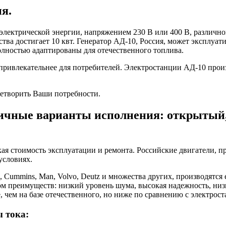
я.
электрической энергии, напряжением 230 В или 400 В, различно
тва достигает 10 квт. Генератор АД-10, Россия, может эксплуа
олностью адаптированы для отечественного топлива.
 привлекательнее для потребителей. Электростанции АД-10 про
летворить Ваши потребности.
ичные варианты исполнения: открытый, в
ая стоимость эксплуатации и ремонта. Российские двигатели,
условиях.
s, Cummins, Man, Volvo, Deutz и множества других, производятс
ом преимуществ: низкий уровень шума, высокая надежность, низ
, чем на базе отечественного, но ниже по сравнению с электро
 тока: