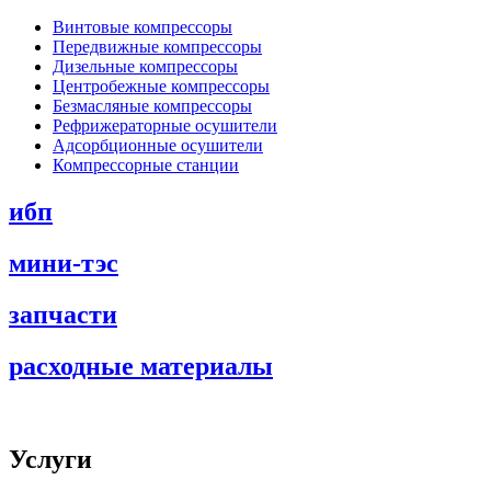
Винтовые компрессоры
Передвижные компрессоры
Дизельные компрессоры
Центробежные компрессоры
Безмасляные компрессоры
Рефрижераторные осушители
Адсорбционные осушители
Компрессорные станции
ибп
мини-тэс
запчасти
расходные материалы
Услуги