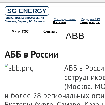
Бесплатный звонок по России
8 800 505 64 59
SG ENERGY
Круглосуточная горячая линия
Генераторы, Компрессоры, ИБП
Спецпредложение
Поддержка 24/7
Продажа, Сервис, ТО, Запчасти
Каталог
Генераторы
Мини-ТЭС
Контакты
ABB
АББ в России
AББ в Росси
сотруднико
(Москва, МО
и более 28 региональных офи
Екатеринбурге, Самаре, Каза