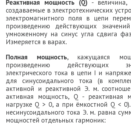
Реактивная мощность (Q)
- величина, 
создаваемые в электротехнических устр
электромагнитного поля в цепи перем
произведению действующих значени
умноженному на синус угла сдвига фаз
Измеряется в варах.
Полная мощность
, кажущаяся мощ
произведению действующих зна
электрического тока в цепи I и напряже
для синусоидального тока (в компле
активной и реактивной Э. м. соотноше
активная мощность, Q - реактивная 
нагрузке Q > 0, а при ёмкостной Q < 0)
несинусоидального тока Э. м. равна су
мощностей отдельных гармоник: