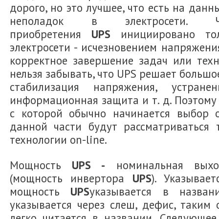
дорого, но это лучшее, что есть на дан
неполадок в электросети. 
приобретения
UPS
инициировано то
электросети - исчезновением напряжени
корректное завершение задач или техн
нельзя забывать, что UPS решает большое
стабилизация напряжения, устран
информационная защита и т. д. Поэтому
с которой обычно начинается выбор о
данной части будут рассматриваться
технологии on-line.
Мощность
UPS -
номинальная выхо
(мощность инвертора
UPS
). Указывае
мощность
UPS
указывается в назван
указывается через слеш, дефис, таким
легко читается в названии. Следующее