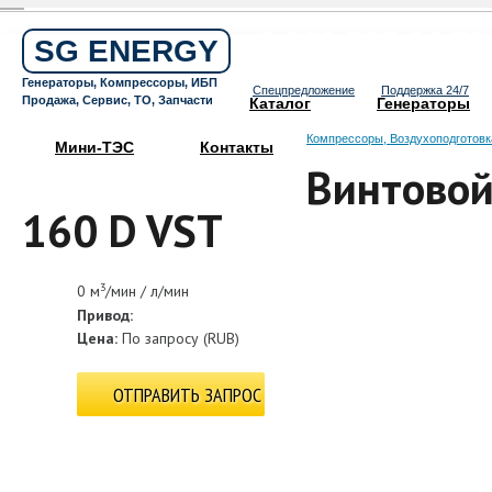
Бесплатный звонок по России
8 800 505 64 59
SG ENERGY
Круглосуточная горячая линия
Генераторы, Компрессоры, ИБП
Спецпредложение
Поддержка 24/7
Продажа, Сервис, ТО, Запчасти
Каталог
Генераторы
Компрессоры, Воздухоподготовк
Мини-ТЭС
Контакты
Винтовой
160 D VST
3
0 м
/мин / л/мин
Привод:
Цена:
По запросу
(
RUB
)
ОТПРАВИТЬ ЗАПРОС