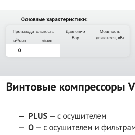
Основные характеристики:
Производительность
Давление
Мощность
Бар
двигателя, кВт
3
м
/мин
л/мин
0
Винтовые компрессоры 
PLUS
— с осушителем
O
— с осушителем и фильтра