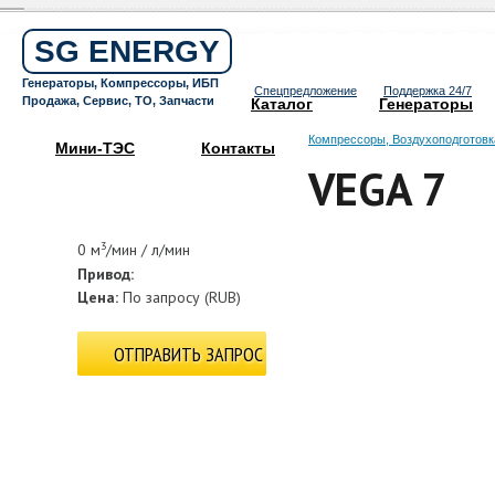
Бесплатный звонок по России
8 800 505 64 59
SG ENERGY
Круглосуточная горячая линия
Генераторы, Компрессоры, ИБП
Спецпредложение
Поддержка 24/7
Продажа, Сервис, ТО, Запчасти
Каталог
Генераторы
Компрессоры, Воздухоподготовк
Мини-ТЭС
Контакты
VEGA 7
3
0 м
/мин / л/мин
Привод:
Цена:
По запросу
(
RUB
)
ОТПРАВИТЬ ЗАПРОС