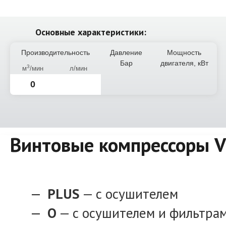
Основные характеристики:
Производительность
Давление
Мощность
Бар
двигателя, кВт
3
м
/мин
л/мин
0
Винтовые компрессоры 
PLUS
— с осушителем
O
— с осушителем и фильтра