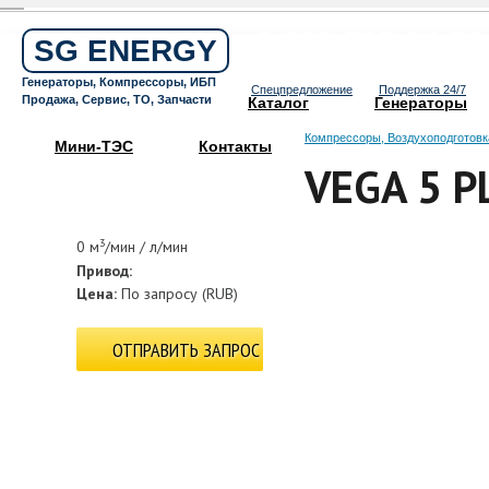
Бесплатный звонок по России
8 800 505 64 59
SG ENERGY
Круглосуточная горячая линия
Генераторы, Компрессоры, ИБП
Спецпредложение
Поддержка 24/7
Продажа, Сервис, ТО, Запчасти
Каталог
Генераторы
Компрессоры, Воздухоподготовк
Мини-ТЭС
Контакты
VEGA 5 P
3
0 м
/мин / л/мин
Привод:
Цена:
По запросу
(
RUB
)
ОТПРАВИТЬ ЗАПРОС