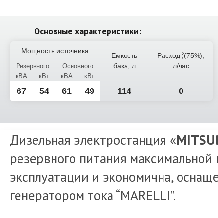
Основные характеристики:
Мощность источника
Емкость
Расход
,(75%),
бака, л
л/час
Резервного
Основного
кВА
кВт
кВА
кВт
67
54
61
49
114
0
Дизельная электростанция «
MITSU
резервного питания максимальной 
эксплуатации и экономична, оснащ
генератором тока “MARELLI”.