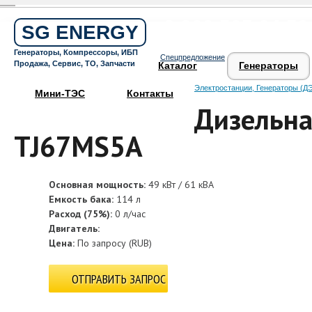
Бесплатный звонок по России
8 800 505 64 59
SG ENERGY
Круглосуточная горячая линия
Генераторы, Компрессоры, ИБП
Спецпредложение
Поддержка 24/7
Продажа, Сервис, ТО, Запчасти
Каталог
Генераторы
Электростанции, Генераторы (ДЭ
Мини-ТЭС
Контакты
Дизельна
TJ67MS5A
Основная мощность:
49 кВт / 61 кВА
Емкость бака:
114 л
Расход (75%):
0 л/час
Двигатель:
Цена:
По запросу
(
RUB
)
ОТПРАВИТЬ ЗАПРОС