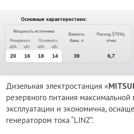
Основные характеристики:
Мощность источника
Емкость
Расход
,(75%),
бака, л
л/час
Резервного
Основного
кВА
кВт
кВА
кВт
20
16
18
14
39
6,7
Дизельная электростанция «
MITSU
резервного питания максимальной 
эксплуатации и экономична, оснащ
генератором тока “LINZ”.