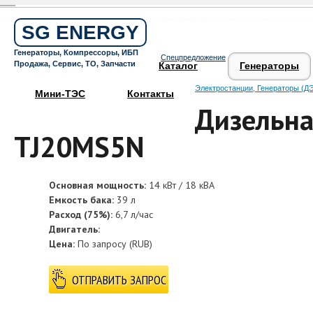
Бесплатный звонок по России
8 800 505 64 59
SG ENERGY
Круглосуточная горячая линия
Генераторы, Компрессоры, ИБП
Спецпредложение
Поддержка 24/7
Продажа, Сервис, ТО, Запчасти
Каталог
Генераторы
Электростанции, Генераторы (ДЭ
Мини-ТЭС
Контакты
Дизельна
TJ20MS5N
Основная мощность:
14 кВт / 18 кВА
Емкость бака:
39 л
Расход (75%):
6,7 л/час
Двигатель:
Цена:
По запросу
(
RUB
)
ОТПРАВИТЬ ЗАПРОС