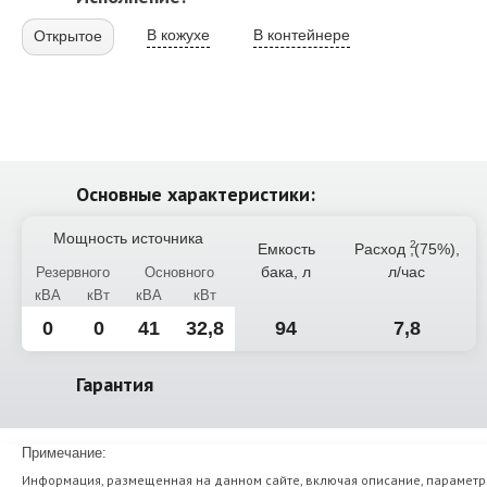
В кожухе
В контейнере
Открытое
Основные характеристики:
Мощность источника
Емкость
Расход
,(75%),
бака, л
л/час
Резервного
Основного
кВА
кВт
кВА
кВт
0
0
41
32,8
94
7,8
Гарантия
Примечание:
Информация, размещенная на данном сайте, включая описание, параметр