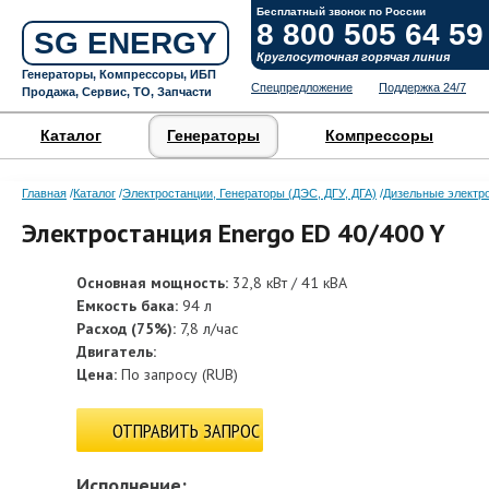
Бесплатный звонок по России
8 800 505 64 59
SG ENERGY
Круглосуточная горячая линия
Генераторы, Компрессоры, ИБП
Спецпредложение
Поддержка 24/7
Продажа, Сервис, ТО, Запчасти
Каталог
Генераторы
Компрессоры
Главная
Каталог
Электростанции, Генераторы (ДЭС, ДГУ, ДГА)
Дизельные электр
Электростанция Energo ED 40/400 Y
Основная мощность:
32,8 кВт / 41 кВА
Емкость бака:
94 л
Расход (75%):
7,8 л/час
Двигатель:
Цена:
По запросу
(
RUB
)
ОТПРАВИТЬ ЗАПРОС
Исполнение: