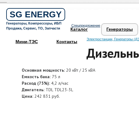
Бесплатный звонок по России
8 800 505 64 59
SG ENERGY
Круглосуточная горячая линия
Генераторы, Компрессоры, ИБП
Спецпредложение
Поддержка 24/7
Продажа, Сервис, ТО, Запчасти
Каталог
Генераторы
Электростанции, Генераторы (ДЭ
Мини-ТЭС
Контакты
Дизельны
Основная мощность:
20 кВт / 25 кВА
Емкость бака:
75 л
Расход (75%):
4,2 л/час
Двигатель:
TDL TDL23-3L
Цена:
242 831 руб.