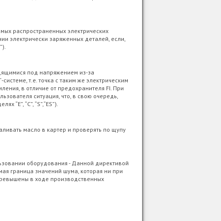
самых распространенных электрических
ии электрически заряженных деталей, если,
”).
одящимися под напряжением из-за
системе, т.е. точка с таким же электрическим
ления, в отличие от предохранителя FI. При
зователя ситуация, что, в свою очередь,
“E”, “C”, “S”,“ES”).
ливать масло в картер и проверять по щупу
ьзовании оборудования - Данной директивой
мая граница значений шума, которая ни при
 превышены в ходе производственных