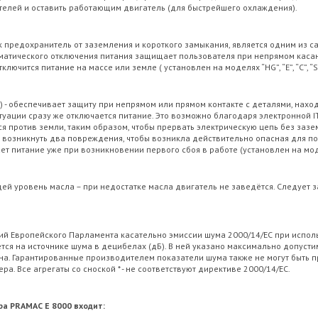
телей и оставить работающим двигатель (для быстрейшего охлаждения).
ак предохранитель от заземления и короткого замыкания, является одним из 
матического отключения питания защищает пользователя при непрямом касан
ючится питание на массе или земле ( установлен на моделях “HG”, “E”, “C”, “S
) - обеспечивает защиту при непрямом или прямом контакте с деталями, нах
уации сразу же отключается питание. Это возможно благодаря электронной IТ-
 против земли, таким образом, чтобы прервать электрическую цепь без зазем
озникнуть два повреждения, чтобы возникла действительно опасная для поль
 питание уже при возникновении первого сбоя в работе (установлен на моделях 
 уровень масла – при недостатке масла двигатель не заведётся. Следует за
й Европейского Парламента касательно эмиссии шума 2000/14/ЕС при испол
тся на источнике шума в децибелах (дБ). В ней указано максимально допусти
ена. Гарантированные производителем показатели шума также не могут быть
а. Все агрегаты со сноской * - не соответствуют директиве 2000/14/EC.
а PRAMAC E 8000 входит: