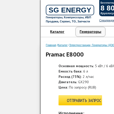
Бесплатны
8 8
SG ENERGY
Круглосу
Генераторы, Компрессоры, ИБП
Спецпредл
Продажа, Сервис, ТО, Запчасти
Каталог
Генераторы
Главная
Каталог
Электростанции, Генераторы (ДЭС
Pramac E8000
Основная мощность:
5 кВт / 6 кВ
Емкость бака:
6 л
Расход (75%):
2 л/час
Двигатель:
GX290
Цена:
По запросу
(
RUB
)
ОТПРАВИТЬ ЗАПРОС
Исполнение: