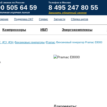
й звонок по России
Телефон в Москве
00 505 64 59
8 495 247 80 55
точная горячая линия
Заказать обратный звонок
ожение
Поддержка 24/7
Сервис
Запчасти
Сборка щитов
Компрессоры
ИБП
Энергокомплексы
, ДГУ, ДГА)
Бензиновые генераторы
Pramac
Бензиновый генератор Pramac E8000
А
Документы: