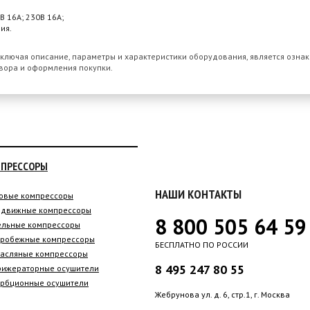
В 16А; 230В 16А;
ия.
ключая описание, параметры и характеристики оборудования, является озна
вора и оформления покупки.
ПРЕССОРЫ
НАШИ КОНТАКТЫ
овые компрессоры
движные компрессоры
8 800 505 64 59
льные компрессоры
робежные компрессоры
БЕСПЛАТНО ПО РОССИИ
асляные компрессоры
8 495 247 80 55
ижераторные осушители
рбционные осушители
Жебрунова ул. д. 6, стр.1, г. Москва