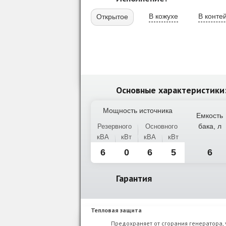
В кожухе
В конте
Открытое
Основные характеристики
Мощность источника
Емкость
бака, л
Резервного
Основного
кВА
кВт
кВА
кВт
6
0
6
5
6
Гарантия
Тепловая защита
Предохраняет от сгорания генератора,