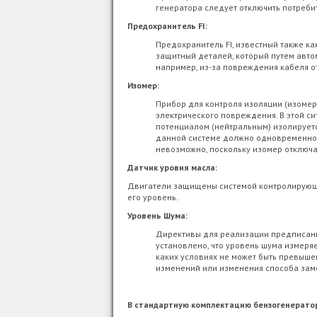
генератора следует отключить потреби
Предохранитель FI:
Предохранитель FI, известный также к
защитный деталей, который путем авто
например, из-за повреждения кабеля откл
Изомер:
Прибор для контроля изоляции (изомер
электрического повреждения. В этой сит
потенциалом (нейтральным) изолируется
данной системе должно одновременно в
невозможно, поскольку изомер отключает
Датчик уровня масла:
Двигатели защищены системой контролирующей
его уровень.
Уровень Шума:
Директивы для реализации предписани
установлено, что уровень шума измеряе
каких условиях не может быть превыш
изменений или изменения способа замер
В стандартную комплектацию бензогенератор